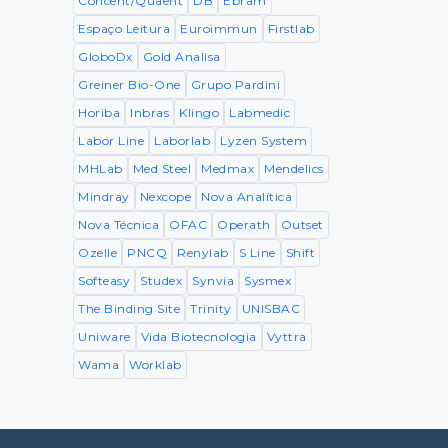
Concent/Quaent
DB
Ebram
Espaço Leitura
Euroimmun
Firstlab
GloboDx
Gold Analisa
Greiner Bio-One
Grupo Pardini
Horiba
Inbras
Klingo
Labmedic
Labor Line
Laborlab
Lyzen System
MHLab
Med Steel
Medmax
Mendelics
Mindray
Nexcope
Nova Analítica
Nova Técnica
OFAC
Operath
Outset
Ozelle
PNCQ
Renylab
S Line
Shift
Softeasy
Studex
Synvia
Sysmex
The Binding Site
Trinity
UNISBAC
Uniware
Vida Biotecnologia
Vyttra
Wama
Worklab