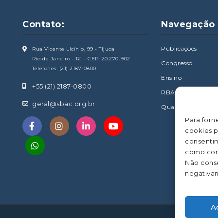
Contato:
Navegação
Publicações
Rua Vicente Licínio, 99 - Tijuca
Rio de Janeiro - RJ - CEP: 20.270-902
Congresso
Telefones: (21) 2187-0800
Ensino
+55 (21) 2187-0800
RBAC
geral@sbac.org.br
Qualidade & Serviç
Para forn
cookies p
consentim
como com
Não conse
negativam
A