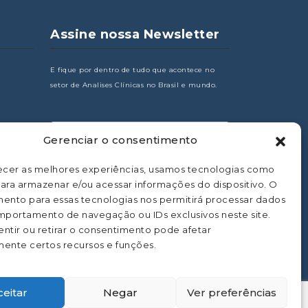
Assine nossa Newsletter
E fique por dentro de tudo que acontece no
setor de Analises Clínicas no Brasil e mundo.
Gerenciar o consentimento
os
ecer as melhores experiências, usamos tecnologias como
ara armazenar e/ou acessar informações do dispositivo. O
ento para essas tecnologias nos permitirá processar dados
portamento de navegação ou IDs exclusivos neste site.
ntir ou retirar o consentimento pode afetar
ente certos recursos e funções.
ceitar
Negar
Ver preferências