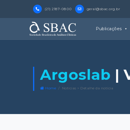
(21) 2187-0800
geral@sbac.org.br
Publicações
Argoslab
| 
Home
Notícias > Detalhe da notícia