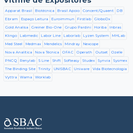
Vitrine de Expositores
Apparat Brasil
Biotécnica
Brasil Apoio
Concent/Quaent
DB
Ebram
Espaço Leitura
Euroimmun
Firstlab
GloboDx
Gold Analisa
Greiner Bio-One
Grupo Pardini
Horiba
Inbras
Klingo
Labmedic
Labor Line
Laborlab
Lyzen System
MHLab
Med Steel
Medmax
Mendelics
Mindray
Nexcope
Nova Analítica
Nova Técnica
OFAC
Operath
Outset
Ozelle
PNCQ
Renylab
S Line
Shift
Softeasy
Studex
Synvia
Sysmex
The Binding Site
Trinity
UNISBAC
Uniware
Vida Biotecnologia
Vyttra
Wama
Worklab