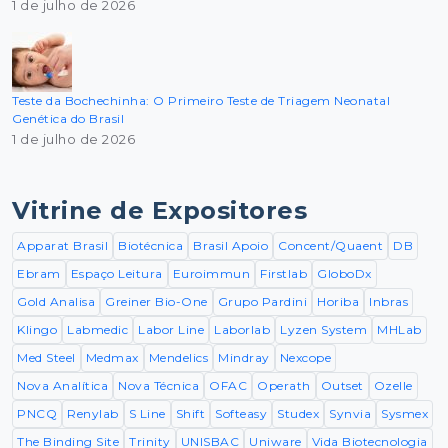
1 de julho de 2026
Teste da Bochechinha: O Primeiro Teste de Triagem Neonatal
Genética do Brasil
1 de julho de 2026
Vitrine de Expositores
Apparat Brasil
Biotécnica
Brasil Apoio
Concent/Quaent
DB
Ebram
Espaço Leitura
Euroimmun
Firstlab
GloboDx
Gold Analisa
Greiner Bio-One
Grupo Pardini
Horiba
Inbras
Klingo
Labmedic
Labor Line
Laborlab
Lyzen System
MHLab
Med Steel
Medmax
Mendelics
Mindray
Nexcope
Nova Analítica
Nova Técnica
OFAC
Operath
Outset
Ozelle
PNCQ
Renylab
S Line
Shift
Softeasy
Studex
Synvia
Sysmex
The Binding Site
Trinity
UNISBAC
Uniware
Vida Biotecnologia