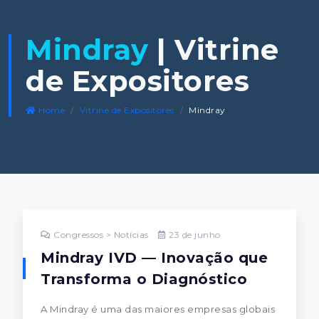
Mindray
| Vitrine
de Expositores
Home
Vitrine de Expositores
Mindray
Congressos > Notícias
23 de junho
Mindray IVD — Inovação que
Transforma o Diagnóstico
A Mindray é uma das maiores empresas globais