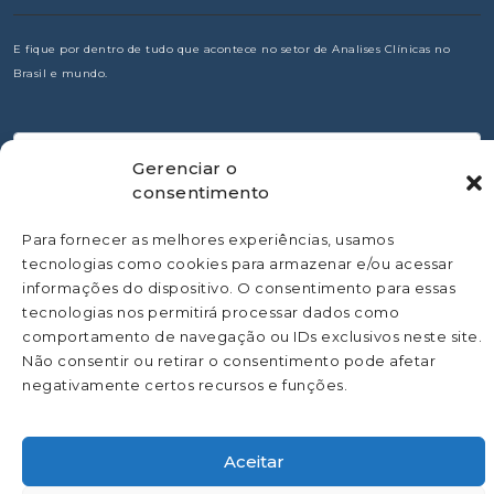
E fique por dentro de tudo que acontece no setor de Analises Clínicas no
Brasil e mundo.
Gerenciar o
consentimento
Para fornecer as melhores experiências, usamos
tecnologias como cookies para armazenar e/ou acessar
informações do dispositivo. O consentimento para essas
tecnologias nos permitirá processar dados como
comportamento de navegação ou IDs exclusivos neste site.
Não consentir ou retirar o consentimento pode afetar
negativamente certos recursos e funções.
©
Todos os direitos Reservado a SBAC - Sociedade Brasileira de
Aceitar
Análises Clínicas | Desenvolvido pela
Asterisco.