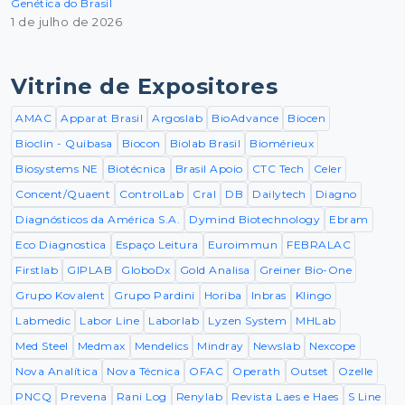
Genética do Brasil
1 de julho de 2026
Vitrine de Expositores
AMAC
Apparat Brasil
Argoslab
BioAdvance
Biocen
Bioclin - Quibasa
Biocon
Biolab Brasil
Biomérieux
Biosystems NE
Biotécnica
Brasil Apoio
CTC Tech
Celer
Concent/Quaent
ControlLab
Cral
DB
Dailytech
Diagno
Diagnósticos da América S.A.
Dymind Biotechnology
Ebram
Eco Diagnostica
Espaço Leitura
Euroimmun
FEBRALAC
Firstlab
GIPLAB
GloboDx
Gold Analisa
Greiner Bio-One
Grupo Kovalent
Grupo Pardini
Horiba
Inbras
Klingo
Labmedic
Labor Line
Laborlab
Lyzen System
MHLab
Med Steel
Medmax
Mendelics
Mindray
Newslab
Nexcope
Nova Analítica
Nova Técnica
OFAC
Operath
Outset
Ozelle
PNCQ
Prevena
Rani Log
Renylab
Revista Laes e Haes
S Line