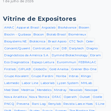
1 de julho de 2026
Vitrine de Expositores
AMAC
Apparat Brasil
Argoslab
BioAdvance
Biocen
Bioclin - Quibasa
Biocon
Biolab Brasil
Biomérieux
Biosystems NE
Biotécnica
Brasil Apoio
CTC Tech
Celer
Concent/Quaent
ControlLab
Cral
DB
Dailytech
Diagno
Diagnósticos da América S.A.
Dymind Biotechnology
Ebram
Eco Diagnostica
Espaço Leitura
Euroimmun
FEBRALAC
Firstlab
GIPLAB
GloboDx
Gold Analisa
Greiner Bio-One
Grupo Kovalent
Grupo Pardini
Horiba
Inbras
Klingo
Labmedic
Labor Line
Laborlab
Lyzen System
MHLab
Med Steel
Medmax
Mendelics
Mindray
Newslab
Nexcope
Nova Analítica
Nova Técnica
OFAC
Operath
Outset
Ozelle
PNCQ
Prevena
Rani Log
Renylab
Revista Laes e Haes
S Line
Shift
Softeasy
Studex
Synvia
Sysmex
The Binding Site