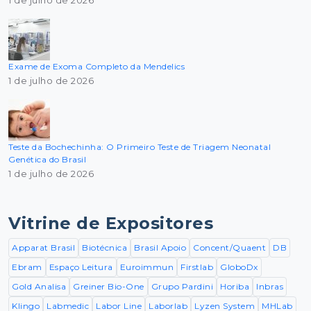
1 de julho de 2026
Exame de Exoma Completo da Mendelics
1 de julho de 2026
Teste da Bochechinha: O Primeiro Teste de Triagem Neonatal
Genética do Brasil
1 de julho de 2026
Vitrine de Expositores
Apparat Brasil
Biotécnica
Brasil Apoio
Concent/Quaent
DB
Ebram
Espaço Leitura
Euroimmun
Firstlab
GloboDx
Gold Analisa
Greiner Bio-One
Grupo Pardini
Horiba
Inbras
Klingo
Labmedic
Labor Line
Laborlab
Lyzen System
MHLab