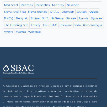
Med Steel
Medmax
Mendelics
Mindray
Nexcope
Nova Analítica
Nova Técnica
OFAC
Operath
Outset
Ozelle
PNCQ
Renylab
S Line
Shift
Softeasy
Studex
Synvia
Sysmex
The Binding Site
Trinity
UNISBAC
Uniware
Vida Biotecnologia
Vyttra
Wama
Worklab
A Sociedade Brasileira de Análises Clínicas é uma entidade científica
profissional, sem fins lucrativos, criada com o objetivo principal de
desenvolver a especialidade de Análises Clínicas e os Laboratórios
Clínicos, assim como, acompanhar as necessidades da população para
receber uma atenção primária de saúde com melhor qualidade.