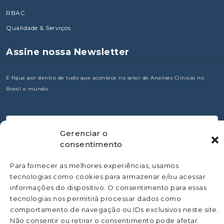
RBAC
Qualidade & Serviços
Assine nossa Newsletter
E fique por dentro de tudo que acontece no setor de Analises Clínicas no
Brasil e mundo.
Gerenciar o
consentimento
Para fornecer as melhores experiências, usamos
tecnologias como cookies para armazenar e/ou acessar
informações do dispositivo. O consentimento para essas
tecnologias nos permitirá processar dados como
comportamento de navegação ou IDs exclusivos neste site.
Não consentir ou retirar o consentimento pode afetar