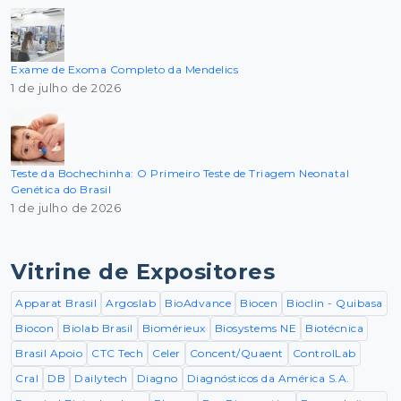
Exame de Exoma Completo da Mendelics
1 de julho de 2026
Teste da Bochechinha: O Primeiro Teste de Triagem Neonatal
Genética do Brasil
1 de julho de 2026
Vitrine de Expositores
Apparat Brasil
Argoslab
BioAdvance
Biocen
Bioclin - Quibasa
Biocon
Biolab Brasil
Biomérieux
Biosystems NE
Biotécnica
Brasil Apoio
CTC Tech
Celer
Concent/Quaent
ControlLab
Cral
DB
Dailytech
Diagno
Diagnósticos da América S.A.