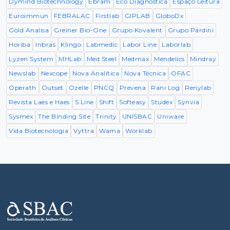
Dymind Biotechnology
Ebram
Eco Diagnostica
Espaço Leitura
Euroimmun
FEBRALAC
Firstlab
GIPLAB
GloboDx
Gold Analisa
Greiner Bio-One
Grupo Kovalent
Grupo Pardini
Horiba
Inbras
Klingo
Labmedic
Labor Line
Laborlab
Lyzen System
MHLab
Med Steel
Medmax
Mendelics
Mindray
Newslab
Nexcope
Nova Analítica
Nova Técnica
OFAC
Operath
Outset
Ozelle
PNCQ
Prevena
Rani Log
Renylab
Revista Laes e Haes
S Line
Shift
Softeasy
Studex
Synvia
Sysmex
The Binding Site
Trinity
UNISBAC
Uniware
Vida Biotecnologia
Vyttra
Wama
Worklab