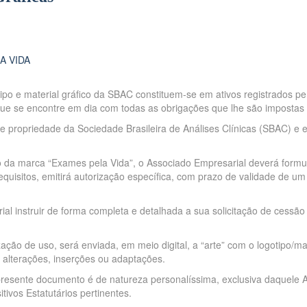
A VIDA
ipo e material gráfico da SBAC constituem-se em ativos registrados 
que se encontre em dia com todas as obrigações que lhe são impostas 
 propriedade da Sociedade Brasileira de Análises Clínicas (SBAC) e 
da marca “Exames pela Vida”, o Associado Empresarial deverá formul
quisitos, emitirá autorização específica, com prazo de validade de um
l instruir de forma completa e detalhada a sua solicitação de cessão
ção de uso, será enviada, em meio digital, a “arte” com o logotipo/m
 alterações, inserções ou adaptações.
presente documento é de natureza personalíssima, exclusiva daquele 
tivos Estatutários pertinentes.