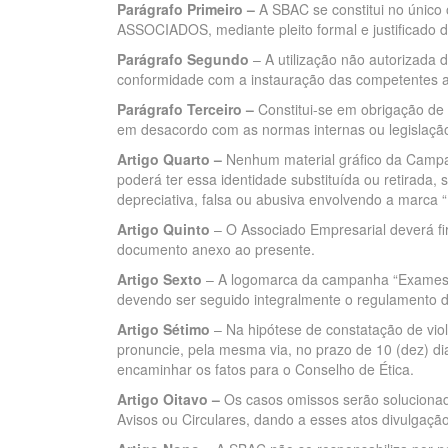
Parágrafo Primeiro –
A SBAC se constitui no único 
ASSOCIADOS, mediante pleito formal e justificado 
Parágrafo Segundo
– A utilização não autorizada da
conformidade com a instauração das competentes açõe
Parágrafo Terceiro –
Constitui-se em obrigação de
em desacordo com as normas internas ou legislação
Artigo Quarto –
Nenhum material gráfico da Campa
poderá ter essa identidade substituída ou retirada,
depreciativa, falsa ou abusiva envolvendo a marca 
Artigo Quinto
– O Associado Empresarial deverá f
documento anexo ao presente.
Artigo Sexto
– A logomarca da campanha “Exames pe
devendo ser seguido integralmente o regulamento 
Artigo Sétimo
– Na hipótese de constatação de vio
pronuncie, pela mesma via, no prazo de 10 (dez) di
encaminhar os fatos para o Conselho de Ética.
Artigo Oitavo –
Os casos omissos serão solucionad
Avisos ou Circulares, dando a esses atos divulgaç