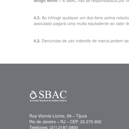
Artigo Nono –
A SBAC não se responsabiliza por n
4.3.
Ao infringir qualquer um dos itens acima relac
associado pagará uma multa equivalente ao valor de
4.2.
Denúncias de uso indevido de marca podem ser f
Rua Vicente Licínio, 99 – Tijuca
Rio de Janeiro – RJ – CEP: 20.270-902
Telefones: (21) 2187-0800