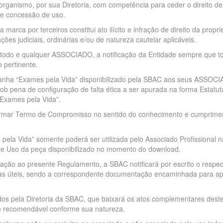
organismo, por sua Diretoria, com competência para ceder o direito de
de concessão de uso.
 marca por terceiros constitui ato ilícito e infração de direito da prop
s judiciais, ordinárias e/ou de natureza cautelar aplicáveis.
 todo e qualquer ASSOCIADO, a notificação da Entidade sempre que 
 pertinente.
nha “Exames pela Vida” disponibilizado pela SBAC aos seus ASSOC
 sob pena de configuração de falta ética a ser apurada na forma Estatu
“Exames pela Vida”.
irmar Termo de Compromisso no sentido do conhecimento e cumprime
la Vida” somente poderá ser utilizada pelo Associado Profissional n
de Uso da peça disponibilizado no momento do download.
lação ao presente Regulamento, a SBAC notificará por escrito o resp
as úteis, sendo a correspondente documentação encaminhada para aprec
os pela Diretoria da SBAC, que baixará os atos complementares deste
ão recomendável conforme sua natureza.