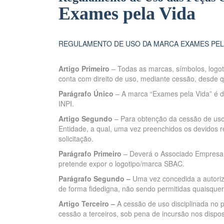
Exames pela Vida
REGULAMENTO DE USO DA MARCA EXAMES PEL
Artigo Primeiro
– Todas as marcas, símbolos, logot
conta com direito de uso, mediante cessão, desde 
Parágrafo Único
– A marca “Exames pela Vida” é de
INPI.
Artigo Segundo
– Para obtenção da cessão de uso 
Entidade, a qual, uma vez preenchidos os devidos re
solicitação.
Parágrafo Primeiro
– Deverá o Associado Empresaria
pretende expor o logotipo/marca SBAC.
Parágrafo Segundo –
Uma vez concedida a autoriza
de forma fidedigna, não sendo permitidas quaisquer
Artigo Terceiro –
A cessão de uso disciplinada no 
cessão a terceiros, sob pena de incursão nos disposi