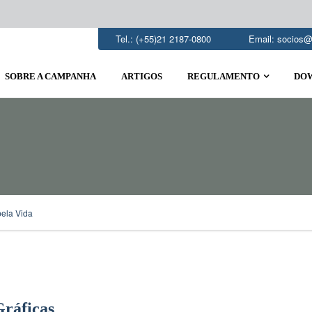
Tel.: (+55)21 2187-0800
Email:
socios@
SOBRE A CAMPANHA
ARTIGOS
REGULAMENTO
DO
ela Vida
Gráficas