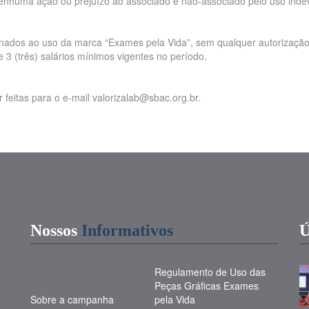
enhuma ação ou prejuízo ao associado e não-associado pelo uso inde
ionados ao uso da marca “Exames pela Vida”, sem qualquer autorização
 3 (três) salários mínimos vigentes no período.
eitas para o e-mail valorizalab@sbac.org.br.
Nossos
Informativos
Ú
Regulamento de Uso das
Peças Gráficas Exames
Sobre a campanha
pela Vida