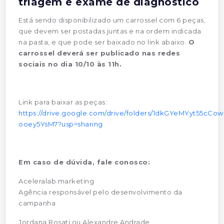
triagem e exame de diagnóstico
Está sendo disponibilizado um carrossel com 6 peças,
que devem ser postadas juntas e na ordem indicada
na pasta, e que pode ser baixado no link abaixo.
O
carrossel deverá ser publicado nas redes
sociais no dia 10/10 às 11h.
Link para baixar as peças:
https://drive.google.com/drive/folders/1dkGYeMYyt55cC
ooey5YsM7?usp=sharing
Em caso de dúvida, fale conosco:
Aceleralab.marketing
Agência responsável pelo desenvolvimento da
campanha
Jordana Rosati ou Alexandre Andrade