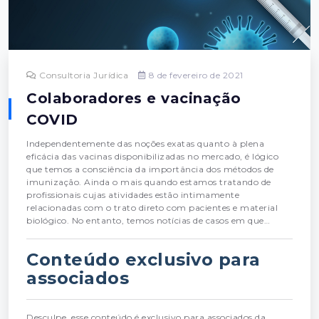
Consultoria Jurídica
8 de fevereiro de 2021
Colaboradores e vacinação
COVID
Independentemente das noções exatas quanto à plena
eficácia das vacinas disponibilizadas no mercado, é lógico
que temos a consciência da importância dos métodos de
imunização. Ainda o mais quando estamos tratando de
profissionais cujas atividades estão intimamente
relacionadas com o trato direto com pacientes e material
biológico. No entanto, temos notícias de casos em que…
Conteúdo exclusivo para
associados
Desculpe, esse conteúdo é exclusivo para associados da