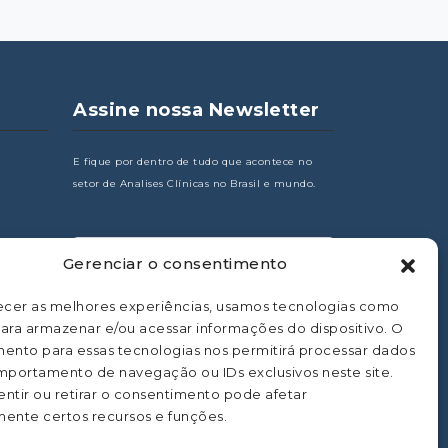
Assine nossa Newsletter
E fique por dentro de tudo que acontece no
setor de Analises Clínicas no Brasil e mundo.
Gerenciar o consentimento
os
ecer as melhores experiências, usamos tecnologias como
ara armazenar e/ou acessar informações do dispositivo. O
ento para essas tecnologias nos permitirá processar dados
portamento de navegação ou IDs exclusivos neste site.
ntir ou retirar o consentimento pode afetar
ente certos recursos e funções.