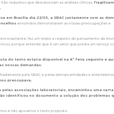
.
São requisitos que desvalorizam as análises clínicas,
fragilizam
.
isa em Brasília dia 22/03, a SBAC juntamente com as dem
onselhos
envolvidos demonstraram as nossas preocupações e
atenciosamente, fez um relato a respeito do pensamento da Anvi
Clínicos, porque entende que é um setor que presta um serviço 
a do texto estaria disponível na 6ª feira seguinte e qu
das nossas demandas.
talhadamente pela SBAC e pelas demais entidades e entendemo
nos preocupava.
a pelas associações laboratoriais, encaminhou uma carta
não identificou no documento a solução dos problemas 
os e não apoiamos o texto proposto.