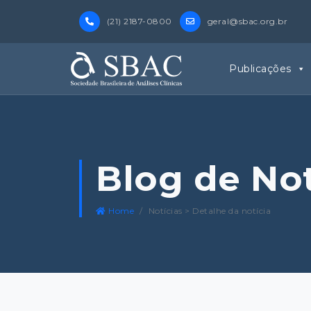
(21) 2187-0800
geral@sbac.org.br
Publicações
Blog de No
Home
Notícias > Detalhe da notícia