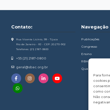
Contato:
Navegação
Publicações
Rua Vicente Licínio, 99 - Tijuca
Rio de Janeiro - RJ - CEP: 20.270-902
Congresso
Telefones: (21) 2187-0800
Ensino
+55 (21) 2187-0800
RBAC
geral@sbac.org.br
Qualidade & Serviç
Para forn
cookies p
consentim
como com
Não conse
negativam