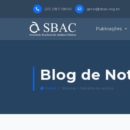
(21) 2187-0800
geral@sbac.org.br
Publicações
Blog de No
Home
Notícias > Detalhe da notícia