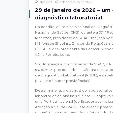
Notícias
2 de fevereiro de 2026
29 de janeiro de 2026 – um
diagnóstico laboratorial
Na ocasião, a “Política Nacional de Diagnós
Nacional de Saúde (CNS), durante a 374ª Reu
Menezes, presidente da SBAC; Thaynah Roch
MS; Wilson Shcolnik, Diretor de Relações I
CICTAF e vice-presidenta da Fenafar. A coor
Vânia Ferreira Leite.
Sob liderança e coordenação da SBAC, o Pl
5478/2025, protocolado na Câmara dos Deputa
de Diagnóstico Laboratorial (PNDL), estabe
(SUS) e dá outras providências”.
Dessa maneira, o diagnóstico laboratorial
laboratórios de análises clínicas. O objeti
uma Política Nacional (de Estado) que inclu
Atenção à Saúde (RAS). Esse avanço preench
diagnóstico e promovendo a efetividade das