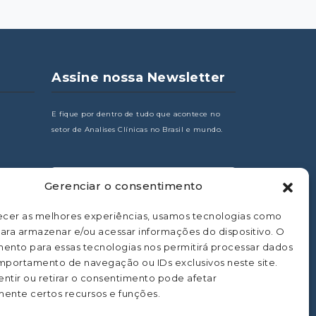
Assine nossa Newsletter
E fique por dentro de tudo que acontece no
setor de Analises Clínicas no Brasil e mundo.
Gerenciar o consentimento
os
ecer as melhores experiências, usamos tecnologias como
ara armazenar e/ou acessar informações do dispositivo. O
ento para essas tecnologias nos permitirá processar dados
portamento de navegação ou IDs exclusivos neste site.
ntir ou retirar o consentimento pode afetar
ente certos recursos e funções.