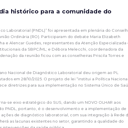
 dia histórico para a comunidade do
tico Laboratorial (PNDL)” foi apresentada em plenária do Consel
nião Ordinária (RO). Participaram do debate Maria Elizabeth
a e Alencar Guedes, representantes da Atenção Especializada
nstitucionais da SBPC/ML; e Débora Melecchi, coordenadora da
denação da reunião ficou com as conselheiras Priscila Torres e
ano Nacional de Diagnóstico Laboratorial deu origem ao PL
dos em 28/10/2025. O projeto de lei “institui a Política Naciona
lece diretrizes para sua implementação no Sistema Único de Sa
 torna-se eixo estratégico do SUS, dando um NOVO OLHAR aos
vo do PNDL, portanto, é o desenvolvimento e a implementação de
a ações de diagnóstico laboratorial, com sua integração à Rede 
erá as lacunas existentes no setor, garantindo a qualidade do
 intervenções da saúde pública.