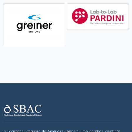
A Sociedade Brasileira de Análises Clínicas é uma entidade científica