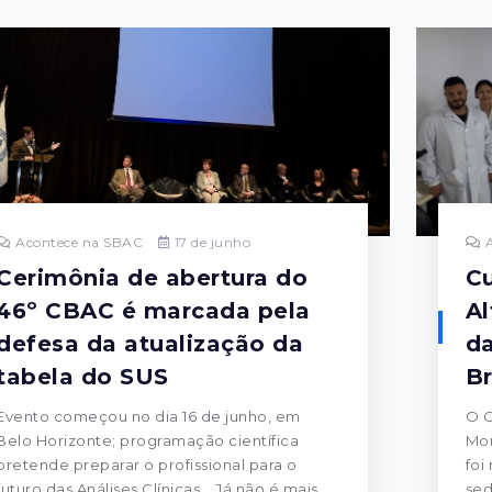
Acontece na SBAC
17 de junho
A
Cerimônia de abertura do
Cu
46º CBAC é marcada pela
Al
defesa da atualização da
da
tabela do SUS
B
Evento começou no dia 16 de junho, em
O C
Belo Horizonte; programação científica
Mor
pretende preparar o profissional para o
foi
futuro das Análises Clínicas. Já não é mais
sed