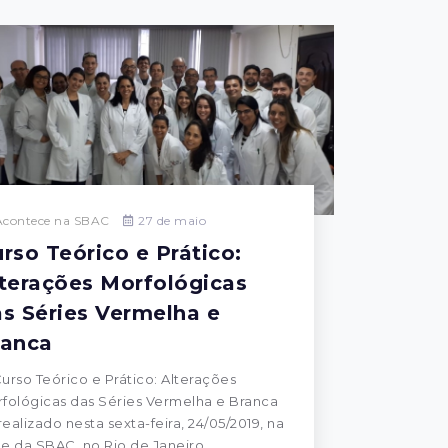
contece na SBAC
27 de maio
rso Teórico e Prático:
terações Morfológicas
s Séries Vermelha e
ranca
urso Teórico e Prático: Alterações
fológicas das Séries Vermelha e Branca
 realizado nesta sexta-feira, 24/05/2019, na
e da SBAC, no Rio de Janeiro.