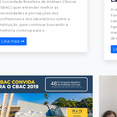
A Sociedade Brasileira de Análises Clínicas
(SBAC) quer entender melhor as
A r
necessidades e percepções dos
Far
profissionais e dos laboratórios sobre a
Lab
instituição, para continuar buscando a
lig
melhoria continua para o...
mai
aba
Leia mais
L