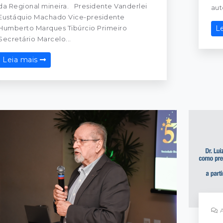
da Regional mineira. Presidente Vanderlei
aut
Eustáquio Machado Vice-presidente
Humberto Marques Tibúrcio Primeiro
L
Secretário Marcelo...
Leia mais
A