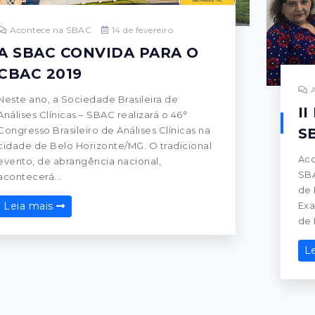
Acontece na SBAC
14 de fevereiro
A SBAC CONVIDA PARA O
CBAC 2019
A
Neste ano, a Sociedade Brasileira de
II
Análises Clínicas – SBAC realizará o 46°
Congresso Brasileiro de Análises Clínicas na
S
cidade de Belo Horizonte/MG. O tradicional
Aco
evento, de abrangência nacional,
SBA
acontecerá...
de 
Exa
Leia mais
de 
L