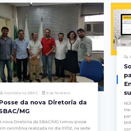
A
So
pa
E
s
Acontece na SBAC
6 de fevereiro
Posse da nova Diretoria da
NÚ
men
SBAC/MG
par
A nova Diretoria da SBAC/MG tomou posse
EMP
em cerimônia realizada no dia 01/02, na sede
co