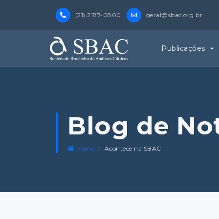
(21) 2187-0800
geral@sbac.org.br
Publicações
Blog de No
Home
Acontece na SBAC