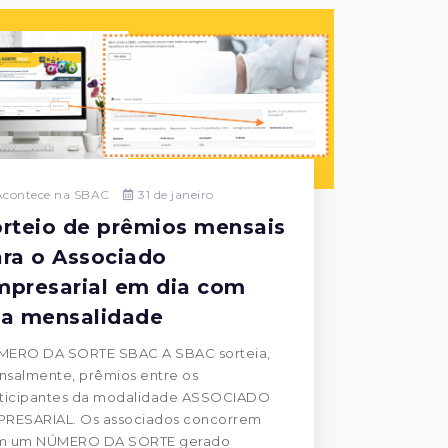
contece na SBAC
31 de janeiro
rteio de prêmios mensais
ra o Associado
mpresarial em dia com
ua mensalidade
MERO DA SORTE SBAC A SBAC sorteia,
salmente, prêmios entre os
ticipantes da modalidade ASSOCIADO
RESARIAL. Os associados concorrem
m um NÚMERO DA SORTE gerado