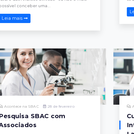
possível conceber uma...
L
Leia mais
Acontece na SBAC
28 de fevereiro
A
Pesquisa SBAC com
Cu
Associados
In
La