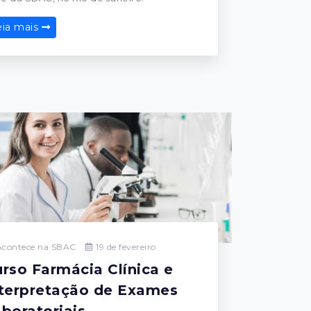
eia mais
contece na SBAC
19 de fevereiro
rso Farmácia Clínica e
terpretação de Exames
boratoriais