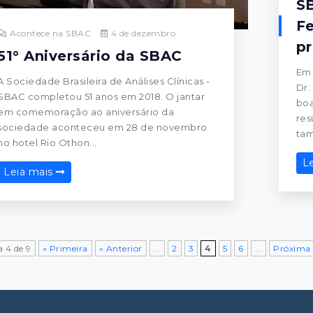
SB
F
Acontece na SBAC
4 de dezembro
pr
51° Aniversário da SBAC
Em 
A Sociedade Brasileira de Análises Clínicas -
Dr.
SBAC completou 51 anos em 2018. O jantar
boa
em comemoração ao aniversário da
res
sociedade aconteceu em 28 de novembro
tam
no hotel Rio Othon...
L
Leia mais
 4 de 9
« Primeira
« Anterior
...
2
3
4
5
6
...
Próxima 